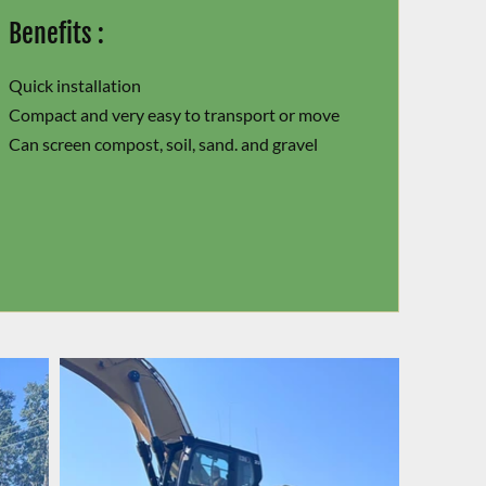
Benefits :
Quick installation
Compact and very easy to transport or move
Can screen compost, soil, sand. and gravel