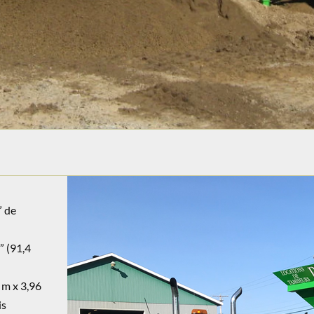
” de
” (91,4
 m x 3,96
is