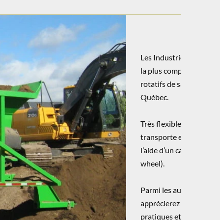
Les Industries Poulin &
la plus complète et per
rotatifs de sa catégorie
Québec.
Très flexible, le tamiseu
transporte et se déplac
l’aide d’un camion semi
wheel).
Parmi les autres avanta
apprécierez chez le IPF
pratiques et compacts, 