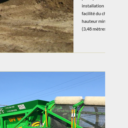
installation à l’endroit 
facilité du chargement 
hauteur minimum de cha
(3,48 mètres).