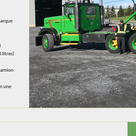
marque
)
 litres)
 camion
en une